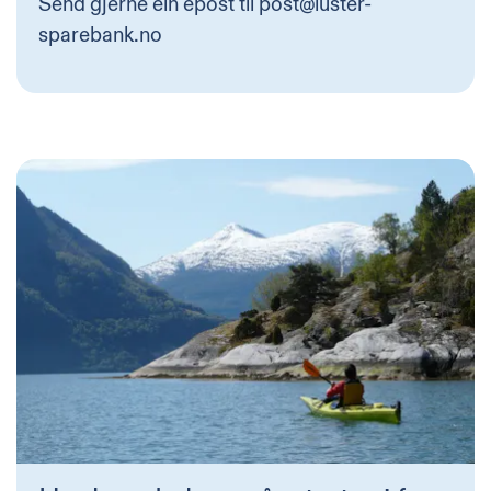
Send gjerne ein epost til
post@luster-
sparebank.no