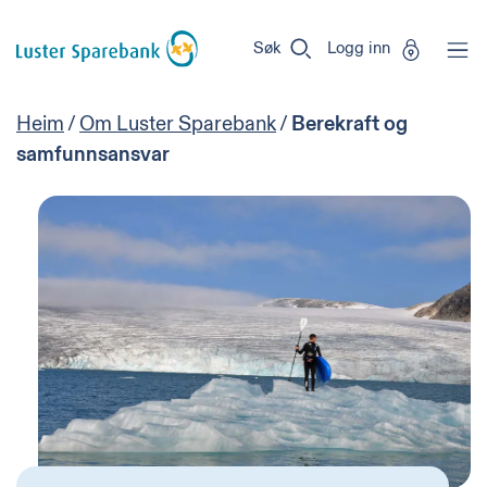
Luster
Vi
Gå til sideinnhold
Sparebank
er
Søk
Logg inn
Miljøfyrtårn-
sertifisert!
Heim
/
Om Luster Sparebank
/
Berekraft og
samfunnsansvar