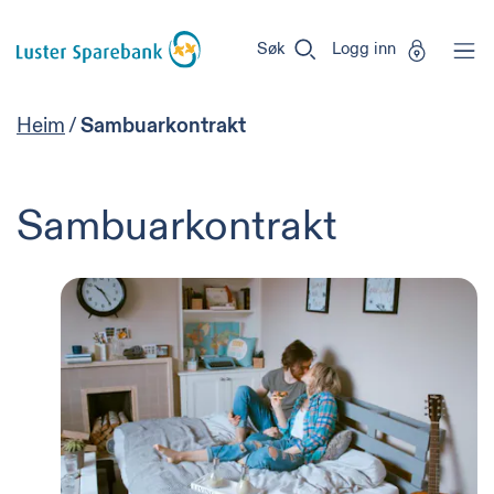
Luster
Vi
Gå til sideinnhold
Sparebank
er
Søk
Logg inn
Miljøfyrtårn-
sertifisert!
Heim
/
Sambuarkontrakt
Sambuarkontrakt