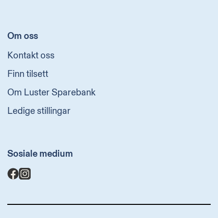
Om oss
Kontakt oss
Finn tilsett
Om Luster Sparebank
Ledige stillingar
Sosiale medium