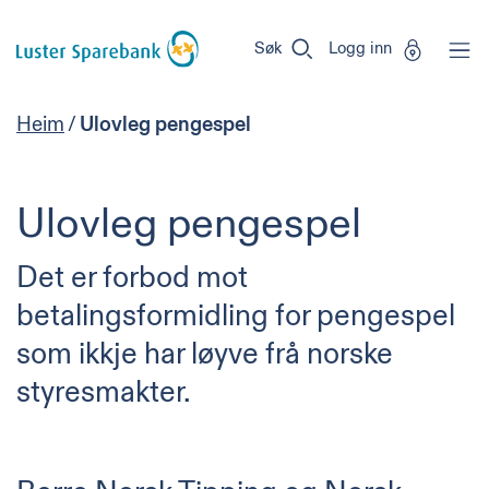
Luster
Vi
Gå til sideinnhold
Sparebank
er
Søk
Logg inn
Miljøfyrtårn-
sertifisert!
Heim
/
Ulovleg pengespel
Ulovleg pengespel
Det er forbod mot
betalingsformidling for pengespel
som ikkje har løyve frå norske
styresmakter.