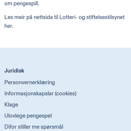
om pengespill.
Les meir på nettsida til Lotteri- og stiftelsestilsynet
her.
Juridisk
Personvernerklæring
Informasjonskapslar (cookies)
Klage
Ulovlege pengespel
Difor stiller me spørsmål