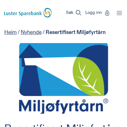
Luster
Vi
Gå til sideinnhold
Sparebank
er
Søk
Logg inn
Miljøfyrtårn-
sertifisert!
Heim
/
Nyhende
/
Resertifisert Miljøfyrtårn