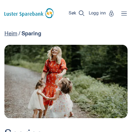
Luster
Vi
Gå til sideinnhold
Sparebank
er
Søk
Logg inn
Miljøfyrtårn-
sertifisert!
Heim
/
Sparing