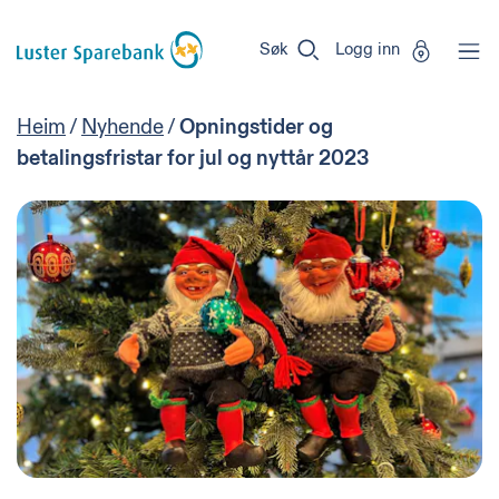
Luster
Vi
Gå til sideinnhold
Sparebank
er
Søk
Logg inn
Miljøfyrtårn-
sertifisert!
Heim
/
Nyhende
/
Opningstider og
betalingsfristar for jul og nyttår 2023