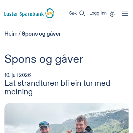
Luster
Vi
Gå til sideinnhold
Sparebank
er
Søk
Logg inn
Miljøfyrtårn-
sertifisert!
Heim
/
Spons og gåver
Spons og gåver
10. juli 2026
Lat strandturen bli ein tur med
meining