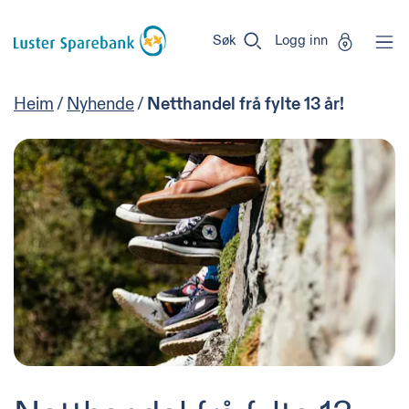
Luster
Vi
Gå til sideinnhold
Sparebank
er
Søk
Logg inn
Miljøfyrtårn-
sertifisert!
Heim
/
Nyhende
/
Netthandel frå fylte 13 år!