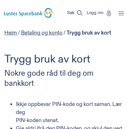
Luster
Vi
Gå til sideinnhold
Sparebank
er
Søk
Logg inn
Miljøfyrtårn-
sertifisert!
Heim
/
Betaling og konto
/
Trygg bruk av kort
Trygg bruk av kort
Nokre gode råd til deg om
bankkort
Ikkje oppbevar PIN-kode og kort saman. Lær
deg
PIN-koden utenat.
Gje aldri ifrå deg PIN-koden, og skjul den ved