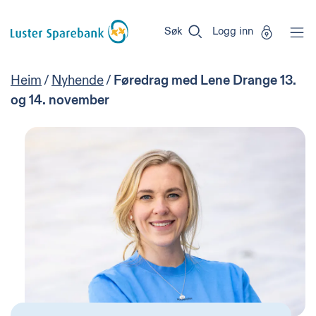
Luster
Vi
Gå til sideinnhold
Sparebank
er
Søk
Logg inn
Miljøfyrtårn-
sertifisert!
Heim
/
Nyhende
/
Føredrag med Lene Drange 13.
og 14. november