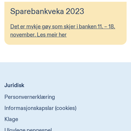
Sparebankveka 2023
Det er mykje gøy som skjer i banken 11. – 18.
november. Les meir her
Juridisk
Personvernerklæring
Informasjonskapslar (cookies)
Klage
Ulovlege pengespel