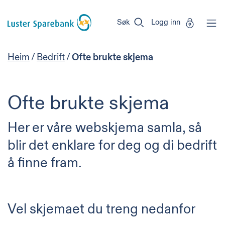
Luster
Vi
Gå til sideinnhold
Sparebank
er
Søk
Logg inn
Miljøfyrtårn-
sertifisert!
Heim
/
Bedrift
/
Ofte brukte skjema
Ofte brukte skjema
Her er våre webskjema samla, så
blir det enklare for deg og di bedrift
å finne fram.
Vel skjemaet du treng nedanfor