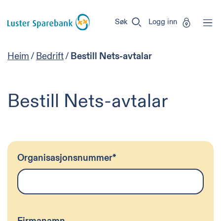
Luster
Vi
Gå til sideinnhold
Sparebank
er
Søk
Logg inn
Miljøfyrtårn-
sertifisert!
Heim
/
Bedrift
/
Bestill Nets-avtalar
Bestill Nets-avtalar
Organisasjonsnummer
*
Firmanamn