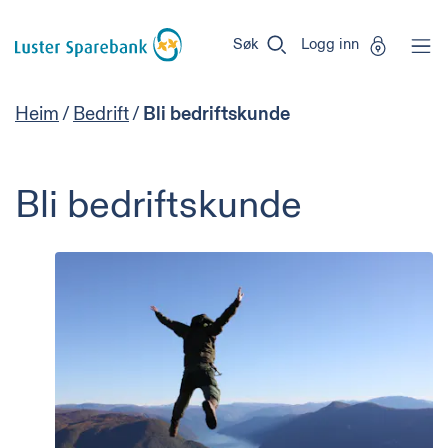
Luster
Vi
Gå til sideinnhold
Sparebank
er
Søk
Logg inn
Miljøfyrtårn-
sertifisert!
Heim
/
Bedrift
/
Bli bedriftskunde
Bli bedriftskunde