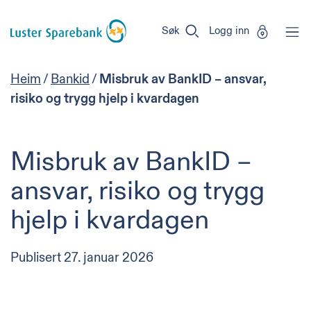
Luster
Vi
Gå til sideinnhold
Sparebank
er
Søk
Logg inn
Miljøfyrtårn-
sertifisert!
Heim
/
Bankid
/
Misbruk av BankID – ansvar,
risiko og trygg hjelp i kvardagen
Misbruk av BankID –
ansvar, risiko og trygg
hjelp i kvardagen
Publisert
27. januar 2026