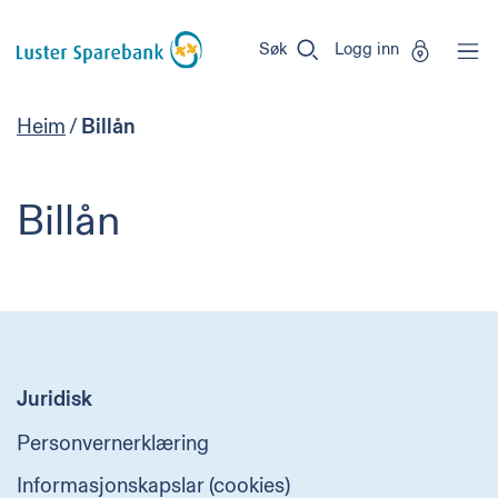
Luster
Vi
Gå til sideinnhold
Sparebank
er
Søk
Logg inn
Miljøfyrtårn-
sertifisert!
Heim
/
Billån
Billån
Juridisk
Personvernerklæring
Informasjonskapslar (cookies)