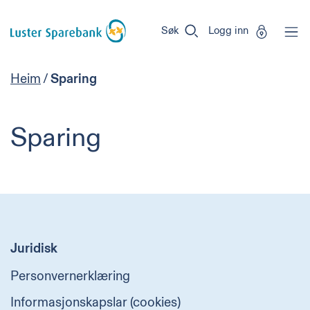
Luster
Vi
Gå til sideinnhold
Sparebank
er
Søk
Logg inn
Miljøfyrtårn-
sertifisert!
Heim
/
Sparing
Sparing
Juridisk
Personvernerklæring
Informasjonskapslar (cookies)