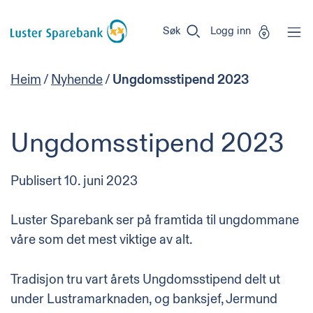
Luster
Vi
Gå til sideinnhold
Sparebank
er
Søk
Logg inn
Miljøfyrtårn-
sertifisert!
Heim
/
Nyhende
/
Ungdomsstipend 2023
Ungdomsstipend 2023
Publisert
10. juni 2023
Luster Sparebank ser på framtida til ungdommane
våre som det mest viktige av alt.
Tradisjon tru vart årets Ungdomsstipend delt ut
under Lustramarknaden, og banksjef, Jermund