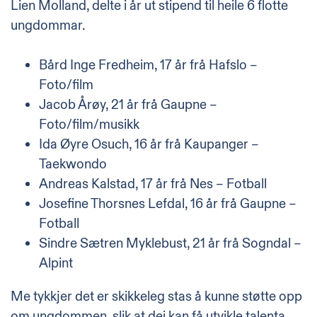
Lien Molland, delte i år ut stipend til heile 6 flotte
ungdommar.
Bård Inge Fredheim, 17 år frå Hafslo –
Foto/film
Jacob Årøy, 21 år frå Gaupne –
Foto/film/musikk
Ida Øyre Osuch, 16 år frå Kaupanger –
Taekwondo
Andreas Kalstad, 17 år frå Nes – Fotball
Josefine Thorsnes Lefdal, 16 år frå Gaupne –
Fotball
Sindre Sætren Myklebust, 21 år frå Sogndal –
Alpint
Me tykkjer det er skikkeleg stas å kunne støtte opp
om ungdommen, slik at dei kan få utvikle talenta