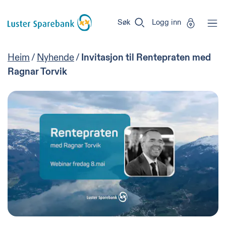
Luster
Vi
Gå til sideinnhold
Sparebank
er
Søk
Logg inn
Miljøfyrtårn-
sertifisert!
Heim
/
Nyhende
/
Invitasjon til Rentepraten med
Ragnar Torvik