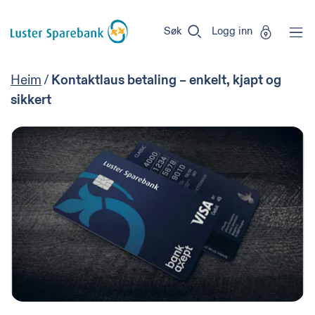
Luster
Vi
Gå til sideinnhold
Sparebank
er
Søk
Logg inn
Miljøfyrtårn-
sertifisert!
Heim
/
Kontaktlaus betaling – enkelt, kjapt og
sikkert