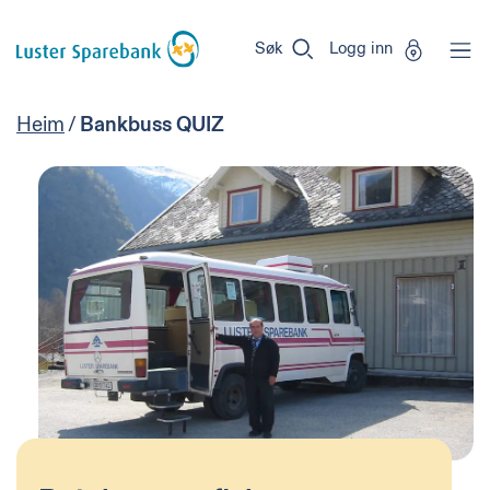
Luster
Vi
Gå til sideinnhold
Sparebank
er
Søk
Logg inn
Miljøfyrtårn-
sertifisert!
Heim
/
Bankbuss QUIZ